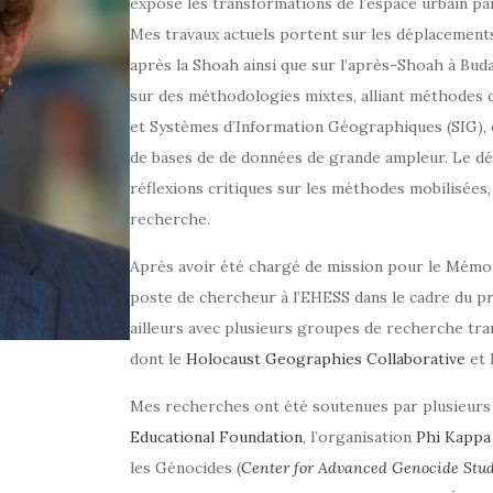
expose les transformations de l’espace urbain par
Mes travaux actuels portent sur les déplacement
après la Shoah ainsi que sur l’après-Shoah à Bud
sur des méthodologies mixtes, alliant méthodes qu
et Systèmes d’Information Géographiques (SIG), e
de bases de de données de grande ampleur. Le dé
réflexions critiques sur les méthodes mobilisées,
recherche.
Après avoir été chargé de mission pour le Mémori
poste de chercheur à l’EHESS dans le cadre du p
ailleurs avec plusieurs groupes de recherche trans
dont le
Holocaust Geographies Collaborative
et 
Mes recherches ont été soutenues par plusieurs i
Educational Foundation
, l’organisation
Phi Kappa
les Génocides (
Center for Advanced Genocide Stud