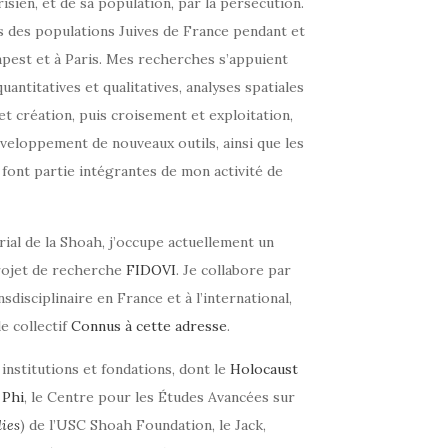
isien, et de sa population, par la persécution.
s des populations Juives de France pendant et
apest et à Paris. Mes recherches s’appuient
antitatives et qualitatives, analyses spatiales
t création, puis croisement et exploitation,
veloppement de nouveaux outils, ainsi que les
 font partie intégrantes de mon activité de
al de la Shoah, j’occupe actuellement un
rojet de recherche
FIDOVI
. Je collabore par
disciplinaire en France et à l’international,
le collectif
Connus à cette adresse
.
nstitutions et fondations, dont le
Holocaust
 Phi
, le Centre pour les Études Avancées sur
ies
) de l’USC Shoah Foundation, le Jack,